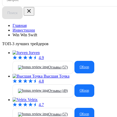
Поиск
Главная
Инвестиции
Win Win Swift
ТОП-3 лучших трейдеров
Jorven
4.9
Обзор
Отзывы (
57
)
Высшая Точка
4.8
Обзор
Отзывы (
49
)
Velrix
4.7
Обзор
Отзывы (
57
)