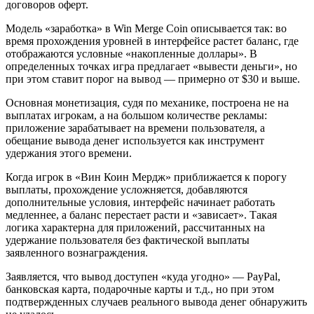
договоров оферт.
Модель «заработка» в Win Merge Coin описывается так: во
время прохождения уровней в интерфейсе растет баланс, где
отображаются условные «накопленные доллары». В
определенных точках игра предлагает «вывести деньги», но
при этом ставит порог на вывод — примерно от $30 и выше.
Основная монетизация, судя по механике, построена не на
выплатах игрокам, а на большом количестве рекламы:
приложение зарабатывает на времени пользователя, а
обещание вывода денег используется как инструмент
удержания этого времени.
Когда игрок в «Вин Коин Мердж» приближается к порогу
выплаты, прохождение усложняется, добавляются
дополнительные условия, интерфейс начинает работать
медленнее, а баланс перестает расти и «зависает». Такая
логика характерна для приложений, рассчитанных на
удержание пользователя без фактической выплаты
заявленного вознаграждения.
Заявляется, что вывод доступен «куда угодно» — PayPal,
банковская карта, подарочные карты и т.д., но при этом
подтвержденных случаев реального вывода денег обнаружить