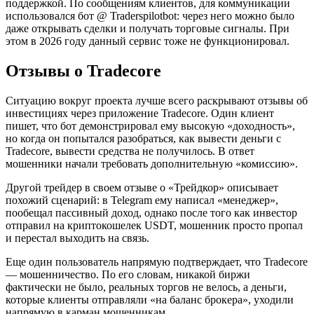
поддержкой. По сообщениям клиентов, для коммуникации
использовался бот @ Traderspilotbot: через него можно было
даже открывать сделки и получать торговые сигналы. При
этом в 2026 году данный сервис тоже не функционировал.
Отзывы о Tradecore
Ситуацию вокруг проекта лучше всего раскрывают отзывы об
инвестициях через приложение Tradecore. Один клиент
пишет, что бот демонстрировал ему высокую «доходность»,
но когда он попытался разобраться, как вывести деньги с
Tradecore, вывести средства не получилось. В ответ
мошенники начали требовать дополнительную «комиссию».
Другой трейдер в своем отзыве о «Трейдкор» описывает
похожий сценарий: в Telegram ему написал «менеджер»,
пообещал пассивный доход, однако после того как инвестор
отправил на криптокошелек USDT, мошенник просто пропал
и перестал выходить на связь.
Еще один пользователь напрямую подтверждает, что Tradecore
— мошенничество. По его словам, никакой биржи
фактически не было, реальных торгов не велось, а деньги,
которые клиенты отправляли «на баланс брокера», уходили
напрямую в карман мошенникам.