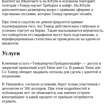
Контент во ВКонтакте и на Ютубе в основном повторяет
телеграм «Тимур научит Трейдинг в кайф». На Ютубе
дополнительно размещены видео с прямыми эфирами и
торговыми сессиями, которые Тимур проводит онлайн.
При этом в соцсетях не демонстрируются прямые
подтверждения того, что Тимур действительно стабильно и
успешно торгует на бирже. Также высказывается вероятность,
что победители его марафонов могут быть подставными, а
верифицированная статистика не приведена ни на одном из
аккаунтов.
Услуги
Ключевая услуга «ТимурнаучитТрейдингвкайф» — доступ в
закрытый приватный клуб Timur and Co. В рамках Timur and
Co Тимур обещает выдавать сигналы для сделок с криптой и
опционами.
В Timurandco, согласно условиям, берут только участников с
депозитом от 500 долларов. При этом подробностей в
публикациях нет: не объясняется, как именно устроен
копитрейдинг и какой процент от прибыли потребуется
отдавать.