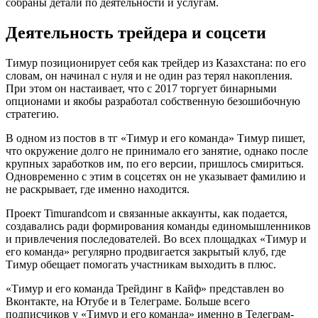
собраны детали по деятельности и услугам.
Деятельность трейдера и соцсети
Тимур позиционирует себя как трейдер из Казахстана: по его
словам, он начинал с нуля и не один раз терял накопления.
При этом он настаивает, что с 2017 торгует бинарными
опционами и якобы разработал собственную безошибочную
стратегию.
В одном из постов в тг «Тимур и его команда» Тимур пишет,
что окружение долго не принимало его занятие, однако после
крупных заработков им, по его версии, пришлось смириться.
Одновременно с этим в соцсетях он не указывает фамилию и
не раскрывает, где именно находится.
Проект Timurandcom и связанные аккаунты, как подается,
создавались ради формирования команды единомышленников
и привлечения последователей. Во всех площадках «Тимур и
его команда» регулярно продвигается закрытый клуб, где
Тимур обещает помогать участникам выходить в плюс.
«Тимур и его команда Трейдинг в Кайф» представлен во
Вконтакте, на Ютубе и в Телеграме. Больше всего
подписчиков у «Тимур и его команда» именно в Телеграм-