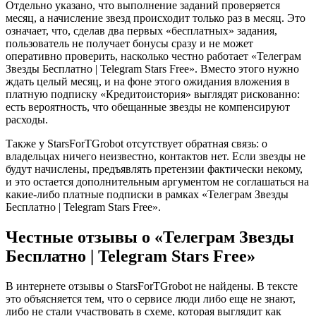
Отдельно указано, что выполнение заданий проверяется
месяц, а начисление звезд происходит только раз в месяц. Это
означает, что, сделав два первых «бесплатных» задания,
пользователь не получает бонусы сразу и не может
оперативно проверить, насколько честно работает «Телеграм
Звезды Бесплатно | Telegram Stars Free». Вместо этого нужно
ждать целый месяц, и на фоне этого ожидания вложения в
платную подписку «Кредитоистория» выглядят рискованно:
есть вероятность, что обещанные звезды не компенсируют
расходы.
Также у StarsForTGrobot отсутствует обратная связь: о
владельцах ничего неизвестно, контактов нет. Если звезды не
будут начислены, предъявлять претензии фактически некому,
и это остается дополнительным аргументом не соглашаться на
какие-либо платные подписки в рамках «Телеграм Звезды
Бесплатно | Telegram Stars Free».
Честные отзывы о «Телеграм Звезды
Бесплатно | Telegram Stars Free»
В интернете отзывы о StarsForTGrobot не найдены. В тексте
это объясняется тем, что о сервисе люди либо еще не знают,
либо не стали участвовать в схеме, которая выглядит как