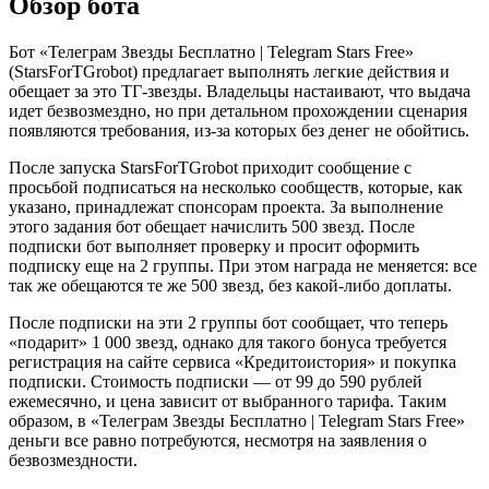
Обзор бота
Бот «Телеграм Звезды Бесплатно | Telegram Stars Free»
(StarsForTGrobot) предлагает выполнять легкие действия и
обещает за это ТГ-звезды. Владельцы настаивают, что выдача
идет безвозмездно, но при детальном прохождении сценария
появляются требования, из-за которых без денег не обойтись.
После запуска StarsForTGrobot приходит сообщение с
просьбой подписаться на несколько сообществ, которые, как
указано, принадлежат спонсорам проекта. За выполнение
этого задания бот обещает начислить 500 звезд. После
подписки бот выполняет проверку и просит оформить
подписку еще на 2 группы. При этом награда не меняется: все
так же обещаются те же 500 звезд, без какой-либо доплаты.
После подписки на эти 2 группы бот сообщает, что теперь
«подарит» 1 000 звезд, однако для такого бонуса требуется
регистрация на сайте сервиса «Кредитоистория» и покупка
подписки. Стоимость подписки — от 99 до 590 рублей
ежемесячно, и цена зависит от выбранного тарифа. Таким
образом, в «Телеграм Звезды Бесплатно | Telegram Stars Free»
деньги все равно потребуются, несмотря на заявления о
безвозмездности.