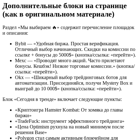
Дополнительные блоки на странице
(как в оригинальном материале)
Раздел «Мы выбираем 🔥» содержит перечисление площадок
и описания:
Bybit — «Удобная биржа. Простая верификация.
Отличный выбор начинающих. Скидки на комиссии по
ссылке + бонусы до 5000$» (кнопка/ссылка: «перейти»).
Mexc — «Проводят много акций. Часто прилетают
бонусы. Кешбэк! Низкие торговые комиссии.» (кнопка/
ссылка: «перейти»).
Okx — «Шикарный выбор трейдинговых ботов для
автоматизации. Присоединяйся, получи Mystery Box и
выиграй до 10 000$» (кнопка/ссылка: «перейти»).
Блок «Сегодня в тренде» включает следующие пункты:
«Криптоигра Hamster Kombat: От хомяка до главы
биржи»
«TradeFuck: инструмент эффективного трейдинга»
«Цена Optimism рухнула на новый минимум после
решения Base»
«Polygon стал самым активным блокчейном для