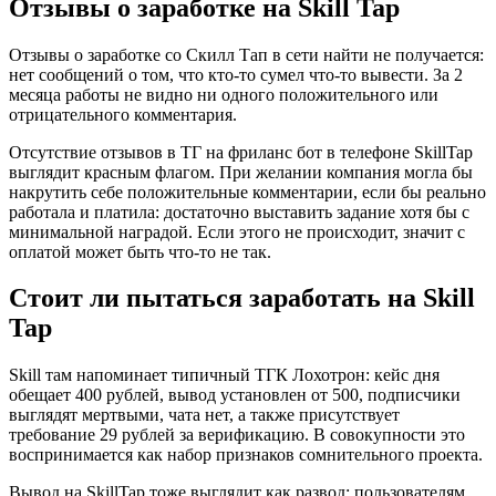
Отзывы о заработке на Skill Tap
Отзывы о заработке со Скилл Тап в сети найти не получается:
нет сообщений о том, что кто-то сумел что-то вывести. За 2
месяца работы не видно ни одного положительного или
отрицательного комментария.
Отсутствие отзывов в ТГ на фриланс бот в телефоне SkillTap
выглядит красным флагом. При желании компания могла бы
накрутить себе положительные комментарии, если бы реально
работала и платила: достаточно выставить задание хотя бы с
минимальной наградой. Если этого не происходит, значит с
оплатой может быть что-то не так.
Стоит ли пытаться заработать на Skill
Tap
Skill там напоминает типичный ТГК Лохотрон: кейс дня
обещает 400 рублей, вывод установлен от 500, подписчики
выглядят мертвыми, чата нет, а также присутствует
требование 29 рублей за верификацию. В совокупности это
воспринимается как набор признаков сомнительного проекта.
Вывод на SkillTap тоже выглядит как развод: пользователям