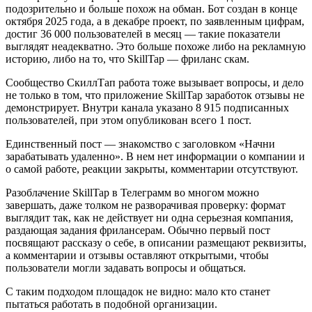
подозрительно и больше похож на обман. Бот создан в конце
октября 2025 года, а в декабре проект, по заявленным цифрам,
достиг 36 000 пользователей в месяц — такие показатели
выглядят неадекватно. Это больше похоже либо на рекламную
историю, либо на то, что SkillTap — фриланс скам.
Сообщество СкиллТап работа тоже вызывает вопросы, и дело
не только в том, что приложение SkillTap заработок отзывы не
демонстрирует. Внутри канала указано 8 915 подписанных
пользователей, при этом опубликован всего 1 пост.
Единственный пост — знакомство с заголовком «Начни
зарабатывать удаленно». В нем нет информации о компании и
о самой работе, реакции закрыты, комментарии отсутствуют.
Разоблачение SkillTap в Телеграмм во многом можно
завершать, даже толком не разворачивая проверку: формат
выглядит так, как не действует ни одна серьезная компания,
раздающая задания фрилансерам. Обычно первый пост
посвящают рассказу о себе, в описании размещают реквизиты,
а комментарии и отзывы оставляют открытыми, чтобы
пользователи могли задавать вопросы и общаться.
С таким подходом площадок не видно: мало кто станет
пытаться работать в подобной организации.