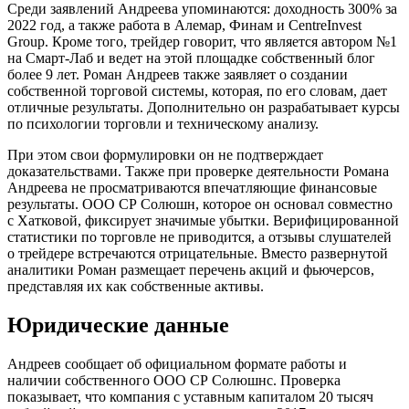
Среди заявлений Андреева упоминаются: доходность 300% за
2022 год, а также работа в Алемар, Финам и CentreInvest
Group. Кроме того, трейдер говорит, что является автором №1
на Смарт-Лаб и ведет на этой площадке собственный блог
более 9 лет. Роман Андреев также заявляет о создании
собственной торговой системы, которая, по его словам, дает
отличные результаты. Дополнительно он разрабатывает курсы
по психологии торговли и техническому анализу.
При этом свои формулировки он не подтверждает
доказательствами. Также при проверке деятельности Романа
Андреева не просматриваются впечатляющие финансовые
результаты. ООО СР Солюшн, которое он основал совместно
с Хатковой, фиксирует значимые убытки. Верифицированной
статистики по торговле не приводится, а отзывы слушателей
о трейдере встречаются отрицательные. Вместо развернутой
аналитики Роман размещает перечень акций и фьючерсов,
представляя их как собственные активы.
Юридические данные
Андреев сообщает об официальном формате работы и
наличии собственного ООО СР Солюшнс. Проверка
показывает, что компания с уставным капиталом 20 тысяч