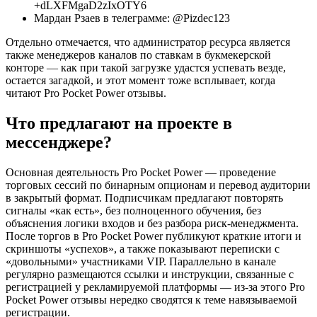
+dLXFMgaD2zIxOTY6
Мардан Рзаев в телеграмме: @Pizdec123
Отдельно отмечается, что администратор ресурса является
также менеджеров каналов по ставкам в букмекерской
конторе — как при такой загрузке удастся успевать везде,
остается загадкой, и этот момент тоже всплывает, когда
читают Pro Pocket Power отзывы.
Что предлагают на проекте в
мессенджере?
Основная деятельность Pro Pocket Power — проведение
торговых сессий по бинарным опционам и перевод аудитории
в закрытый формат. Подписчикам предлагают повторять
сигналы «как есть», без полноценного обучения, без
объяснения логики входов и без разбора риск-менеджмента.
После торгов в Pro Pocket Power публикуют краткие итоги и
скриншоты «успехов», а также показывают переписки с
«довольными» участниками VIP. Параллельно в канале
регулярно размещаются ссылки и инструкции, связанные с
регистрацией у рекламируемой платформы — из-за этого Pro
Pocket Power отзывы нередко сводятся к теме навязываемой
регистрации.