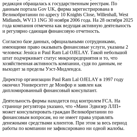
редакция обращалась к государственным реестрам. По
данным портала Gov UK, фирма зарегистрирована в
Великобритании по адресу 10 Knights Close, Willenhall, West
Midlands, WV13 1NG 30 ноября 2006 года. На 28 октября 2025
года компания отмечена как ведущая активную деятельность
и регулярно сдающая финансовую отчетность.
Согласно базе данных, официальными сотрудниками,
имеющими право оказывать финансовые услуги, указаны 2
человека: Jessica и Paul Ram Lal OJELAY. Такой небольшой
штат подчеркивает статус микропредприятия и то, что
хозяйственная активность компании, судя по данным, не
выходит за пределы Уэст-Мидлендса.
Директор организации Paul Ram Lal OJELAY в 1997 году
окончил Университет де Монфор и заявлен как
дипломированный финансовый консультант.
Деятельность фирмы находится под контролем FCA. На
странице регулятора указано, что «Мани Эдвизер ЛЛП»
может консультировать граждан Великобритании по
финансовым вопросам, но не имеет права управлять
денежными средствами клиентов. При этом за весь период
работы по компании не зафиксировано ни одной жалобы.