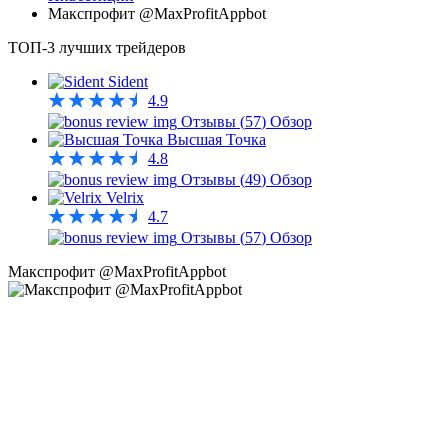
Макспрофит @MaxProfitAppbot
ТОП-3 лучших трейдеров
Sident
4.9
Отзывы (
57
)
Обзор
Высшая Точка
4.8
Отзывы (
49
)
Обзор
Velrix
4.7
Отзывы (
57
)
Обзор
Макспрофит @MaxProfitAppbot