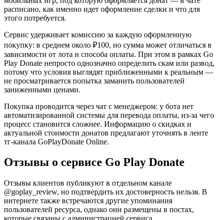
мобильных игр, под которую оформляется донат — в чате
расписано, как именно идет оформление сделки и что для
этого потребуется.
Сервис удерживает комиссию за каждую оформленную
покупку: в среднем около ₽100, но сумма может отличаться в
зависимости от лота и способа оплаты. При этом в рамках Go
Play Donate непросто однозначно определить скам или развод,
потому что условия выглядят приближенными к реальным —
не просматривается попытка заманить пользователей
заниженными ценами.
Покупка проводится через чат с менеджером: у бота нет
автоматизированной системы для перевода оплаты, из-за чего
процесс становится сложнее. Информацию о скидках и
актуальной стоимости донатов предлагают уточнять в ленте
тг-канала GoPlayDonate Online.
Отзывы о сервисе Go Play Donate
Отзывы клиентов публикуют в отдельном канале
@goplay_review, но подтвердить их достоверность нельзя. В
интернете также встречаются другие упоминания
пользователей ресурса, однако они размещены в постах,
которые связаны с администрацией сервиса.