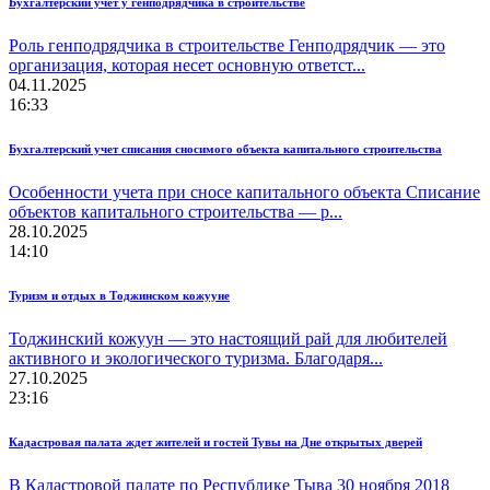
Бухгалтерский учет у генподрядчика в строительстве
Роль генподрядчика в строительстве Генподрядчик — это
организация, которая несет основную ответст...
04.11.2025
16:33
Бухгалтерский учет списания сносимого объекта капитального строительства
Особенности учета при сносе капитального объекта Списание
объектов капитального строительства — р...
28.10.2025
14:10
Туризм и отдых в Тоджинском кожууне
Тоджинский кожуун — это настоящий рай для любителей
активного и экологического туризма. Благодаря...
27.10.2025
23:16
Кадастровая палата ждет жителей и гостей Тувы на Дне открытых дверей
В Кадастровой палате по Республике Тыва 30 ноября 2018