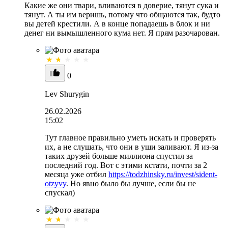
Какие же они твари, вливаются в доверие, тянут сука и
тянут. А ты им веришь, потому что общаются так, будто
вы детей крестили. А в конце попадаешь в блок и ни
денег ни вымышленного кума нет. Я прям разочарован.
0
Lev Shurygin
26.02.2026
15:02
Тут главное правильно уметь искать и проверять
их, а не слушать, что они в уши заливают. Я из-за
таких друзей больше миллиона спустил за
последний год. Вот с этими кстати, почти за 2
месяца уже отбил
https://todzhinsky.ru/invest/sident-
otzyvy
. Но явно было бы лучше, если бы не
спускал)