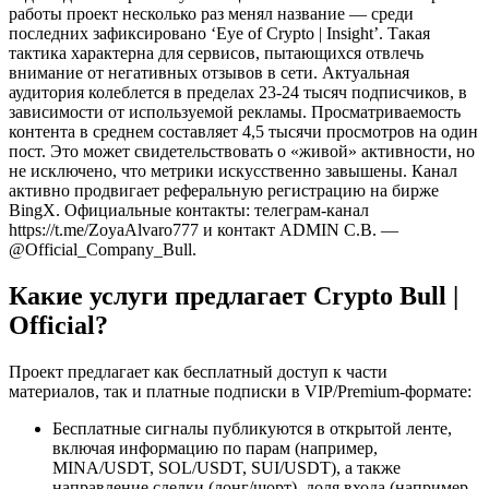
работы проект несколько раз менял название — среди
последних зафиксировано ‘Eye of Crypto | Insight’. Такая
тактика характерна для сервисов, пытающихся отвлечь
внимание от негативных отзывов в сети. Актуальная
аудитория колеблется в пределах 23-24 тысяч подписчиков, в
зависимости от используемой рекламы. Просматриваемость
контента в среднем составляет 4,5 тысячи просмотров на один
пост. Это может свидетельствовать о «живой» активности, но
не исключено, что метрики искусственно завышены. Канал
активно продвигает реферальную регистрацию на бирже
BingX. Официальные контакты: телеграм-канал
https://t.me/ZoyaAlvaro777 и контакт ADMIN C.B. —
@Official_Company_Bull.
Какие услуги предлагает Crypto Bull |
Official?
Проект предлагает как бесплатный доступ к части
материалов, так и платные подписки в VIP/Premium-формате:
Бесплатные сигналы публикуются в открытой ленте,
включая информацию по парам (например,
MINA/USDT, SOL/USDT, SUI/USDT), а также
направление сделки (лонг/шорт), доля входа (например,