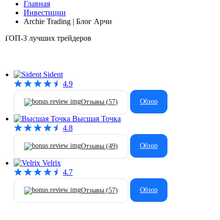
Главная
Инвестиции
Archie Trading | Блог Арчи
ТОП-3 лучших трейдеров
Sident
4.9
Обзор
Отзывы (
57
)
Высшая Точка
4.8
Обзор
Отзывы (
49
)
Velrix
4.7
Обзор
Отзывы (
57
)