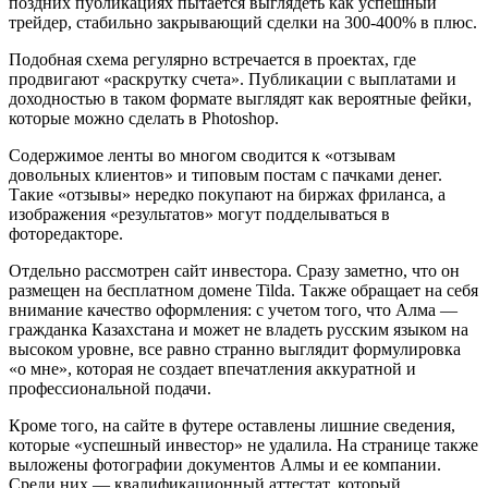
поздних публикациях пытается выглядеть как успешный
трейдер, стабильно закрывающий сделки на 300-400% в плюс.
Подобная схема регулярно встречается в проектах, где
продвигают «раскрутку счета». Публикации с выплатами и
доходностью в таком формате выглядят как вероятные фейки,
которые можно сделать в Photoshop.
Содержимое ленты во многом сводится к «отзывам
довольных клиентов» и типовым постам с пачками денег.
Такие «отзывы» нередко покупают на биржах фриланса, а
изображения «результатов» могут подделываться в
фоторедакторе.
Отдельно рассмотрен сайт инвестора. Сразу заметно, что он
размещен на бесплатном домене Tilda. Также обращает на себя
внимание качество оформления: с учетом того, что Алма —
гражданка Казахстана и может не владеть русским языком на
высоком уровне, все равно странно выглядит формулировка
«о мне», которая не создает впечатления аккуратной и
профессиональной подачи.
Кроме того, на сайте в футере оставлены лишние сведения,
которые «успешный инвестор» не удалила. На странице также
выложены фотографии документов Алмы и ее компании.
Среди них — квалификационный аттестат, который