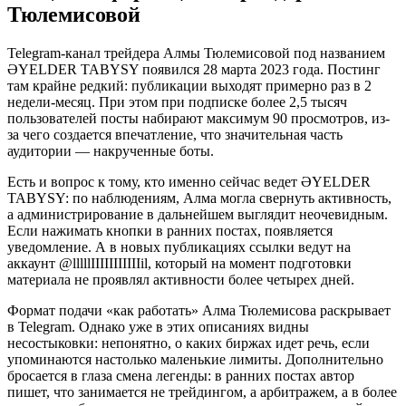
Тюлемисовой
Telegram-канал трейдера Алмы Тюлемисовой под названием
ӘYELDER TABYSY появился 28 марта 2023 года. Постинг
там крайне редкий: публикации выходят примерно раз в 2
недели-месяц. При этом при подписке более 2,5 тысяч
пользователей посты набирают максимум 90 просмотров, из-
за чего создается впечатление, что значительная часть
аудитории — накрученные боты.
Есть и вопрос к тому, кто именно сейчас ведет ӘYELDER
TABYSY: по наблюдениям, Алма могла свернуть активность,
а администрирование в дальнейшем выглядит неочевидным.
Если нажимать кнопки в ранних постах, появляется
уведомление. А в новых публикациях ссылки ведут на
аккаунт @lllllIIIIIIIIIIIil, который на момент подготовки
материала не проявлял активности более четырех дней.
Формат подачи «как работать» Алма Тюлемисова раскрывает
в Telegram. Однако уже в этих описаниях видны
несостыковки: непонятно, о каких биржах идет речь, если
упоминаются настолько маленькие лимиты. Дополнительно
бросается в глаза смена легенды: в ранних постах автор
пишет, что занимается не трейдингом, а арбитражем, а в более