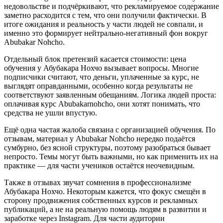
недовольстве и подчёркивают, что рекламируемое содержание
заметно расходится с тем, что они получили фактически. В
итоге ожидания и реальность у части людей не совпали, и
именно это формирует нейтрально-негативный фон вокруг
Abubakar Nohcho.
Отдельный блок претензий касается стоимости: цена
обучения у Абубакара Нохчо вызывает вопросы. Многие
подписчики считают, что деньги, уплаченные за курс, не
выглядят оправданными, особенно когда результаты не
соответствуют заявленным обещаниям. Логика людей проста:
оплачивая курс Abubakarnohcho, они хотят понимать, что
средства не ушли впустую.
Ещё одна частая жалоба связана с организацией обучения. По
отзывам, материал у Abubakar Nohcho нередко подаётся
сумбурно, без ясной структуры, поэтому разобраться бывает
непросто. Темы могут быть важными, но как применить их на
практике — для части учеников остаётся неочевидным.
Также в отзывах звучат сомнения в профессионализме
Абубакара Нохчо. Некоторым кажется, что фокус смещён в
сторону продвижения собственных курсов и рекламных
публикаций, а не на реальную помощь людям в развитии и
заработке через Instagram. Для части аудитории