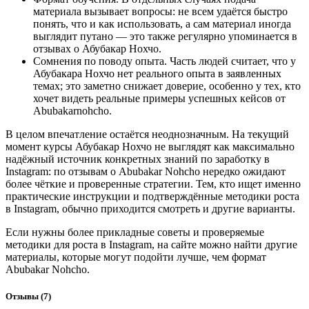
материала вызывает вопросы: не всем удаётся быстро
понять, что и как использовать, а сам материал иногда
выглядит путано — это также регулярно упоминается в
отзывах о Абубакар Нохчо.
Сомнения по поводу опыта. Часть людей считает, что у
Абубакара Нохчо нет реального опыта в заявленных
темах; это заметно снижает доверие, особенно у тех, кто
хочет видеть реальные примеры успешных кейсов от
Abubakarnohcho.
В целом впечатление остаётся неоднозначным. На текущий
момент курсы Абубакар Нохчо не выглядят как максимально
надёжный источник конкретных знаний по заработку в
Instagram: по отзывам о Abubakar Nohcho нередко ожидают
более чёткие и проверенные стратегии. Тем, кто ищет именно
практические инструкции и подтверждённые методики роста
в Instagram, обычно приходится смотреть и другие варианты.
Если нужны более прикладные советы и проверяемые
методики для роста в Instagram, на сайте можно найти другие
материалы, которые могут подойти лучше, чем формат
Abubakar Nohcho.
Отзывы
(7)