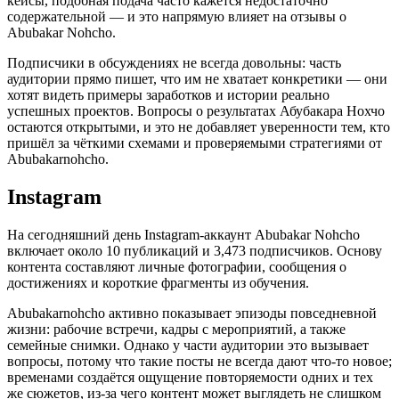
кейсы, подобная подача часто кажется недостаточно
содержательной — и это напрямую влияет на отзывы о
Abubakar Nohcho.
Подписчики в обсуждениях не всегда довольны: часть
аудитории прямо пишет, что им не хватает конкретики — они
хотят видеть примеры заработков и истории реально
успешных проектов. Вопросы о результатах Абубакара Нохчо
остаются открытыми, и это не добавляет уверенности тем, кто
пришёл за чёткими схемами и проверяемыми стратегиями от
Abubakarnohcho.
Instagram
На сегодняшний день Instagram-аккаунт Abubakar Nohcho
включает около 10 публикаций и 3,473 подписчиков. Основу
контента составляют личные фотографии, сообщения о
достижениях и короткие фрагменты из обучения.
Abubakarnohcho активно показывает эпизоды повседневной
жизни: рабочие встречи, кадры с мероприятий, а также
семейные снимки. Однако у части аудитории это вызывает
вопросы, потому что такие посты не всегда дают что-то новое;
временами создаётся ощущение повторяемости одних и тех
же сюжетов, из-за чего контент может выглядеть не слишком