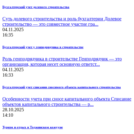
Бухгалтерский учет долевого строительства
Суть долевого строительства и роль бухгалтерии Долевое
строительство — это совместное участие гра...
04.11.2025
16:35
Бухгалтерский учет у генподрядчика в строительстве
Роль генподрядчика в строительстве Генподрядчик — это
организация, которая несет основную ответст...
04.11.2025
16:33
Бухгалтерский учет списания сносимого объекта капитального строительства
Особенности учета при сносе капитального объекта Списание
объектов капитального строительства — р...
28.10.2025
14:10
Туризм и отдых в Тоджинском кожууне