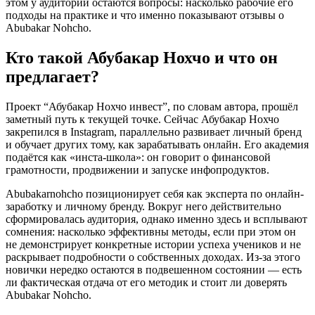
этом у аудитории остаются вопросы: насколько рабочие его
подходы на практике и что именно показывают отзывы о
Abubakar Nohcho.
Кто такой Абубакар Нохчо и что он
предлагает?
Проект “Абубакар Нохчо инвест”, по словам автора, прошёл
заметный путь к текущей точке. Сейчас Абубакар Нохчо
закрепился в Instagram, параллельно развивает личный бренд
и обучает других тому, как зарабатывать онлайн. Его академия
подаётся как «инста-школа»: он говорит о финансовой
грамотности, продвижении и запуске инфопродуктов.
Abubakarnohcho позиционирует себя как эксперта по онлайн-
заработку и личному бренду. Вокруг него действительно
сформировалась аудитория, однако именно здесь и всплывают
сомнения: насколько эффективны методы, если при этом он
не демонстрирует конкретные истории успеха учеников и не
раскрывает подробности о собственных доходах. Из-за этого
новички нередко остаются в подвешенном состоянии — есть
ли фактическая отдача от его методик и стоит ли доверять
Abubakar Nohcho.