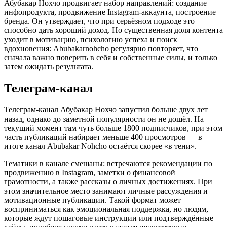
Абубакар Нохчо продвигает набор направлений: создание
инфопродукта, продвижение Instagram-аккаунта, построение
бренда. Он утверждает, что при серьёзном подходе это
способно дать хороший доход. Но существенная доля контента
уходит в мотивацию, психологию успеха и поиск
вдохновения: Abubakarnohcho регулярно повторяет, что
сначала важно поверить в себя и собственные силы, и только
затем ожидать результата.
Телеграм-канал
Телеграм-канал Абубакар Нохчо запустил больше двух лет
назад, однако до заметной популярности он не дошёл. На
текущий момент там чуть больше 1800 подписчиков, при этом
часть публикаций набирает меньше 400 просмотров — в
итоге канал Abubakar Nohcho остаётся скорее «в тени».
Тематики в канале смешаны: встречаются рекомендации по
продвижению в Instagram, заметки о финансовой
грамотности, а также рассказы о личных достижениях. При
этом значительное место занимают личные рассуждения и
мотивационные публикации. Такой формат может
восприниматься как эмоциональная поддержка, но людям,
которые ждут пошаговые инструкции или подтверждённые