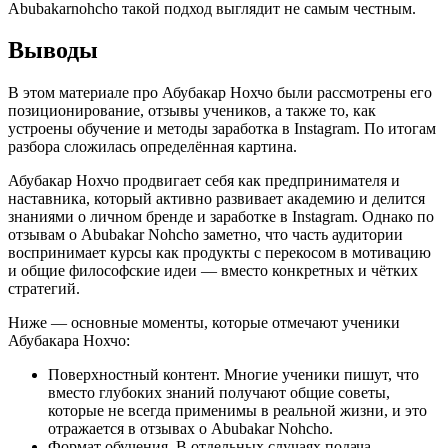
Abubakarnohcho такой подход выглядит не самым честным.
Выводы
В этом материале про Абубакар Нохчо были рассмотрены его
позиционирование, отзывы учеников, а также то, как
устроены обучение и методы заработка в Instagram. По итогам
разбора сложилась определённая картина.
Абубакар Нохчо продвигает себя как предпринимателя и
наставника, который активно развивает академию и делится
знаниями о личном бренде и заработке в Instagram. Однако по
отзывам о Abubakar Nohcho заметно, что часть аудитории
воспринимает курсы как продукты с перекосом в мотивацию
и общие философские идеи — вместо конкретных и чётких
стратегий.
Ниже — основные моменты, которые отмечают ученики
Абубакара Нохчо:
Поверхностный контент. Многие ученики пишут, что
вместо глубоких знаний получают общие советы,
которые не всегда применимы в реальной жизни, и это
отражается в отзывах о Abubakar Nohcho.
Формат обучения. В отдельных случаях подача